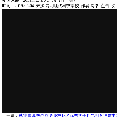
校园风采｜2019五四文艺汇演（竹竿舞）
时间：2019-05-04 来源:昆明现代科技学校 作者:网络 点击:
次
上一篇：
就业喜讯|热烈欢送我校18名优秀学子赴昆明各消防中