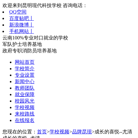
欢迎来到昆明现代科技学校 咨询电话：
QQ空间
百度贴吧丨
新浪微博丨
手机网站丨
云南100%专业对口就业的学校
军队护士培养基地
政府专职消防员培养基地
网站首页
学校简介
专业设置
新闻中心
教师团队
就业保障
校园风光
学校视频
来校路线
在线报名
您现在的位置：
首页
>
学校视频
>
品牌昆现
>成长的喜悦--尤清