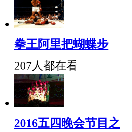
拳王阿里把蝴蝶步
207人都在看
2016五四晚会节目之